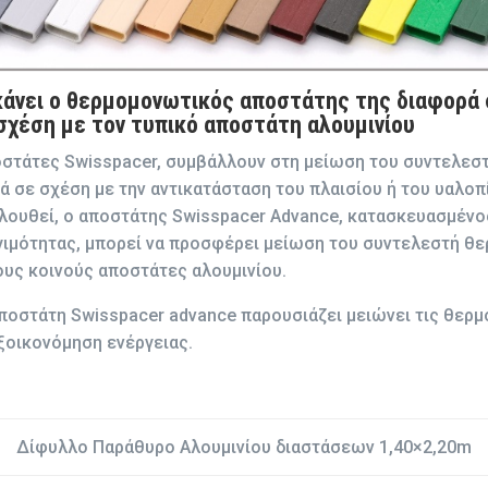
άνει ο θερμομονωτικός αποστάτης της διαφορά
σχέση με τον τυπικό αποστάτη αλουμινίου
οστάτες Swisspacer, συμβάλλουν στη μείωση του συντελεσ
ά σε σχέση με την αντικατάσταση του πλαισίου ή του υαλοπ
ολουθεί, ο αποστάτης Swisspacer Αdvance, κατασκευασμένο
γιμότητας, μπορεί να προσφέρει μείωση του συντελεστή θ
ους κοινούς αποστάτες αλουμινίου.
αποστάτη Swisspacer advance παρουσιάζει μειώνει τις θερμ
ξοικονόμηση ενέργειας.
Δίφυλλο Παράθυρο Αλουμινίου διαστάσεων 1,40×2,20m