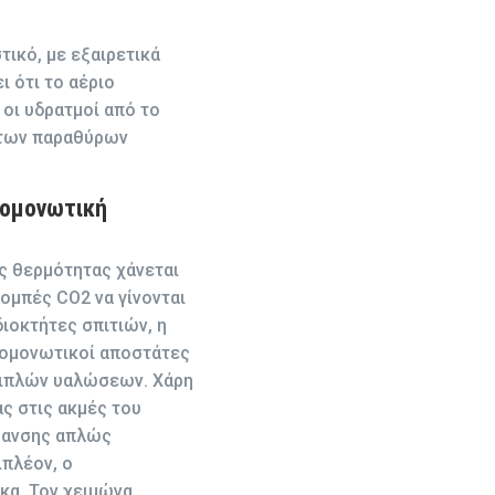
ικό, με εξαιρετικά
 ότι το αέριο
 οι υδρατμοί από το
 των παραθύρων
μομονωτική
ς θερμότητας χάνεται
ομπές CO2 να γίνονται
ιοκτήτες σπιτιών, η
ρμομονωτικοί αποστάτες
ριπλών υαλώσεων. Χάρη
ς στις ακμές του
ρμανσης απλώς
πλέον, ο
κα. Τον χειμώνα