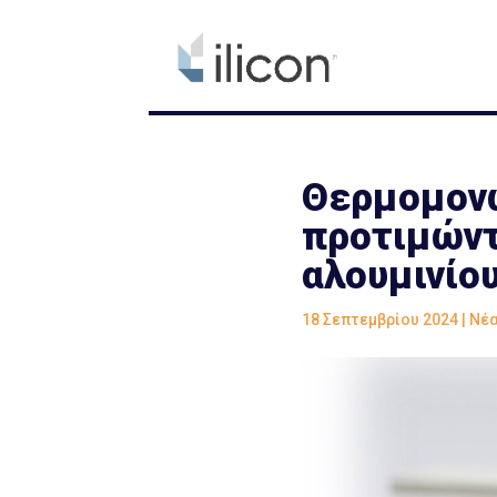
Θερμομονω
προτιμώντ
αλουμινίου
18 Σεπτεμβρίου 2024
|
Νέα