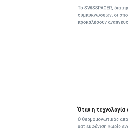
Το SWISSPACER, διατηρ
συμπυκνώσεων, οι οποί
προκαλέσουν αναπνευστ
Όταν η τεχνολογία 
Ο θερμομονωτικός αποσ
ματ εμφάνιση χωρίς εν