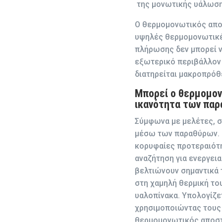
της μονωτικής υάλωση
Ο θερμομονωτικός αποσ
υψηλές θερμομονωτικές
πλήρωσης δεν μπορεί ν
εξωτερικό περιβάλλον 
διατηρείται μακροπρόθ
Μπορεί ο θερμομον
ικανότητα των πα
Σύμφωνα με μελέτες, σ
μέσω των παραθύρων. Μ
κορυφαίες προτεραιότητ
αναζήτηση για ενεργει
βελτιώνουν σημαντικά
στη χαμηλή θερμική το
υαλοπίνακα. Υπολογίζε
χρησιμοποιώντας τους 
θερμομονωτικός αποστά