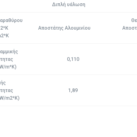
Διπλή υάλωση
Παραθύρου
Θε
m2*K
Αποστάτης Αλουμινίου
Αποστ
m2*K
αμμικής
τητας
0,110
(W/m*K)
τής
τητας
1,89
(W/m2*K)