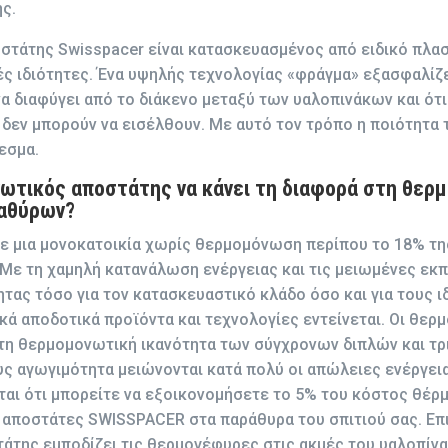
ς.
τάτης Swisspacer είναι κατασκευασμένος από ειδικό πλαστ
 ιδιότητες. Ένα υψηλής τεχνολογίας «φράγμα» εξασφαλίζει
α διαφύγει από το διάκενο μεταξύ των υαλοπινάκων και ότι
δεν μπορούν να εισέλθουν. Με αυτό τον τρόπο η ποιότητα
εσμα.
ωτικός αποστάτης να κάνει τη διαφορά στη θερ
ραθύρων?
ε μια μονοκατοικία χωρίς θερμομόνωση περίπου το 18% τη
ε τη χαμηλή κατανάλωση ενέργειας και τις μειωμένες εκπ
ας τόσο για τον κατασκευαστικό κλάδο όσο και για τους ιδ
ακά αποδοτικά προϊόντα και τεχνολογίες εντείνεται. Οι θε
 τη θερμομονωτική ικανότητα των σύγχρονων διπλών και τ
υς αγωγιμότητα μειώνονται κατά πολύ οι απώλειες ενέργεια
ται ότι μπορείτε να εξοικονομήσετε το 5% του κόστος θέ
αποστάτες SWISSPACER στα παράθυρα του σπιτιού σας. Επι
της εμποδίζει τις θερμογέφυρες στις ακμές του υαλοπίνα