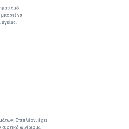
χηματισμό
 μπορεί να
 υγείας.
άτων. Επιπλέον, έχει
κυστικό φινίρισμα.