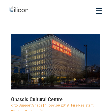
Onassis Cultural Centre
από
Support Shape
|
1 Ιουνίου 2018
|
Fire Resistant
,