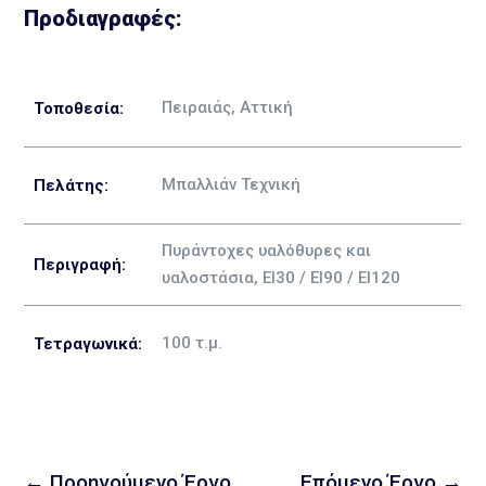
Προδιαγραφές:
Πειραιάς, Αττική
Τοποθεσία:
Μπαλλιάν Τεχνική
Πελάτης:
Πυράντοχες υαλόθυρες και
Περιγραφή
:
υαλοστάσια, EI30 / EI90 / EI120
100
τ.μ.
Τετραγωνικά:
←
Προηγούμενο Έργο
Επόμενο Έργο
→