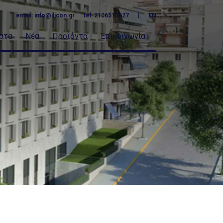
email:
info@ilicon.gr
tel: 2106510627
|
EN
ατα
Νέα
Προϊόντα
Επικοινωνία