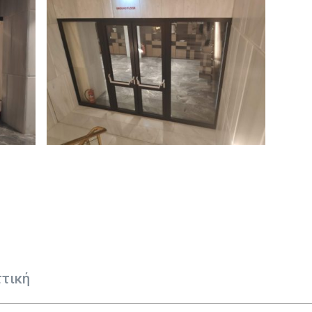
ττική