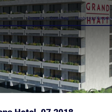
Εταιρεία
Consulting
Πυράντοχα Κουφώμ