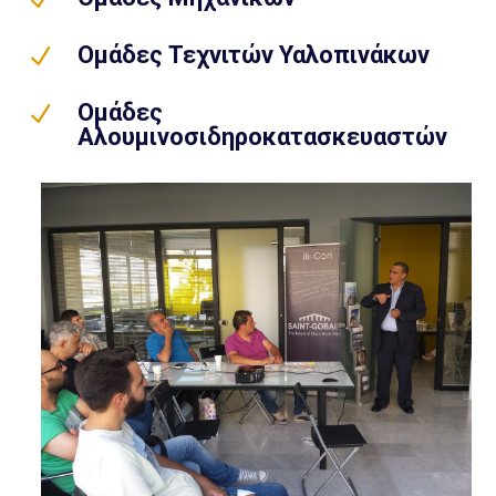
Ομάδες Τεχνιτών Υαλοπινάκων
N
Ομάδες
N
Αλουμινοσιδηροκατασκευαστών