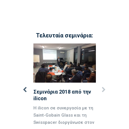
Τελευταία σεμινάρια:
ός Χορηγός
Σεμινάρια 2018 από την
ιο
ilicon
ίας
Η ilicon σε συνεργασία με τη
του
Saint-Gobain Glass και τη
Swisspacer διοργάνωσε στον